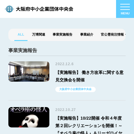
ALL
万博関連
事業実施報告
事業紹介
官公需発注情報・補助
事業実施報告
2022.12.6
【実施報告】 働き方改革に関する意
見交換会を開催
大阪府中小企業団体中央会
2022.10.27
【実施報告】10/22開催 令和４年度
第２回レクリエーションを開催！～
『オペラ座の怪人』＆リーガロイヤ