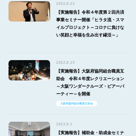
2022.8.22
【実施報告】令和４年度第２回共済
事業セミナー開催「ヒラタ流・スマ
イルプロジェクト～コロナに負けな
い笑顔と幸福を生み出す縁活～」
2022.8.15
【実施報告】大阪府協同組合職員互
助会 令和４年度レクリエーション
～大阪ワンダークルーズ・ビアーパ
ーティー～を開催
大阪府協同組合職員互助会
2022.8.1
【実施報告】補助金・助成金セミナ