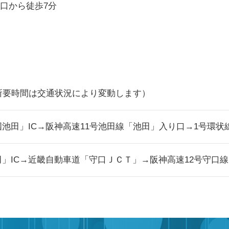
出口から徒歩7分
所要時間は交通状況により変動します）
池田」IC→阪神高速11号池田線「池田」入り口→1号環状
」IC→近畿自動車道「守口ＪＣＴ」→阪神高速12号守口線