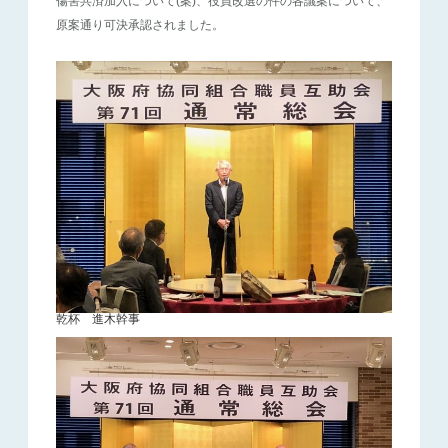
傷害共済加入について(案)、役員改選の件の各議案について、
原案通り可決承認されました。
乾杯 進木幹事