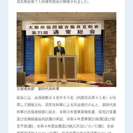
員互助会第７１回通常総会が開催されました。
主催者挨拶 柴田代表幹事
総会には、会員総数８５名中８５名（内委任出席４１名）が出
席して開催され、塙常任幹事による司会進行のもと、柴田代表
幹事の主催者挨拶に続き、令和３年度事業報告書、収支計算書
及び次期繰越金内訳書の承認、令和４年度事業計画(案)及び収
支予算(案)、令和４年度会費及び納入方法について(案)、生命