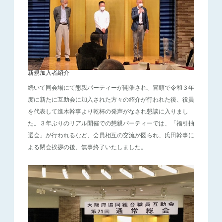
新規加入者紹介
続いて同会場にて懇親パーティーが開催され、冒頭で令和３年
度に新たに互助会に加入された方々の紹介が行われた後、役員
を代表して進木幹事より乾杯の発声がなされ懇談に入りまし
た。３年ぶりのリアル開催での懇親パーティーでは、「福引抽
選会」が行われるなど、会員相互の交流が図られ、氏田幹事に
よる閉会挨拶の後、無事終了いたしました。