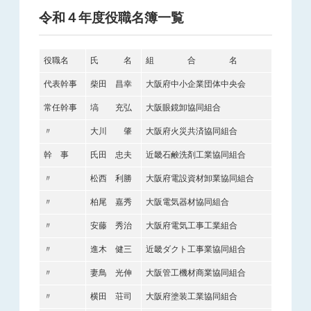
令和４年度役職名簿一覧
役職名
氏 名
組 合 名
代表幹事
柴田 昌幸
大阪府中小企業団体中央会
常任幹事
塙 充弘
大阪眼鏡卸協同組合
〃
大川 肇
大阪府火災共済協同組合
幹 事
氏田 忠夫
近畿石鹸洗剤工業協同組合
〃
松西 利勝
大阪府電設資材卸業協同組合
〃
柏尾 嘉秀
大阪電気器材協同組合
〃
安藤 秀治
大阪府電気工事工業組合
〃
進木 健三
近畿ダクト工事業協同組合
〃
妻鳥 光伸
大阪管工機材商業協同組合
〃
横田 荘司
大阪府塗装工業協同組合