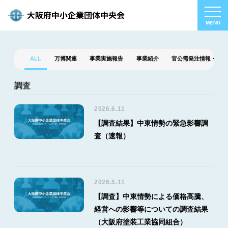
ALL
万博関連
事業実施報告
事業紹介
官公需発注情報・補助
調査
2026.6.11
【調査結果】中東情勢の緊急影響調
査（速報）
2026.5.11
【調査】中東情勢による価格高騰、
経営への影響等についての調査結果
（大阪府塗装工業協同組合）