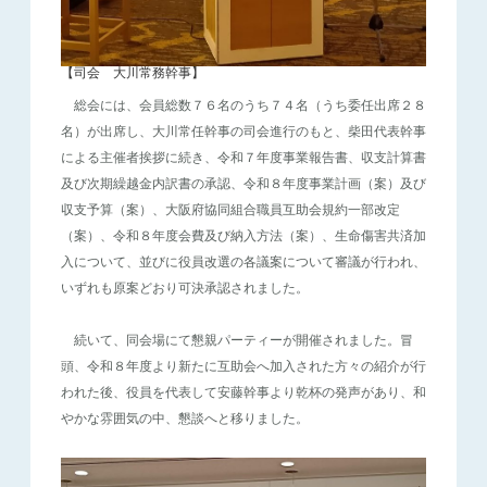
【司会 大川常務幹事】
総会には、会員総数７６名のうち７４名（うち委任出席２８
名）が出席し、大川常任幹事の司会進行のもと、柴田代表幹事
による主催者挨拶に続き、令和７年度事業報告書、収支計算書
及び次期繰越金内訳書の承認、令和８年度事業計画（案）及び
収支予算（案）、大阪府協同組合職員互助会規約一部改定
（案）、令和８年度会費及び納入方法（案）、生命傷害共済加
入について、並びに役員改選の各議案について審議が行われ、
いずれも原案どおり可決承認されました。
続いて、同会場にて懇親パーティーが開催されました。冒
頭、令和８年度より新たに互助会へ加入された方々の紹介が行
われた後、役員を代表して安藤幹事より乾杯の発声があり、和
やかな雰囲気の中、懇談へと移りました。