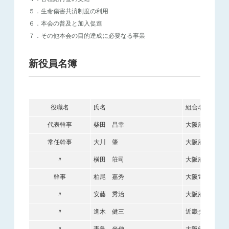
５．生命傷害共済制度の利用
６．本会の普及と加入促進
７．その他本会の目的達成に必要なる事業
新役員名簿
役職名
氏名
組合名
代表幹事
柴田 昌幸
大阪府中小企業
常任幹事
大川 肇
大阪府火災共済
〃
横田 荘司
大阪府塗装工業
幹事
柏尾 嘉秀
大阪電気器材協
〃
安藤 秀治
大阪府電気工事
〃
進木 健三
近畿ダクト工事
〃
妻鳥 光伸
大阪管工機材商