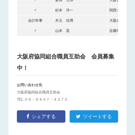
〃
杉本 洋一
関西シーリング
会計幹事
木元 信博
大阪金属印刷工
〃
山本 晃
近畿印刷産業機
大阪府協同組合職員互助会 会員募集
中！
お問い合わせ先
大阪府協同組合職員互助会
TEL:０６－６９４７－４３７０
シェアする
ツイートする