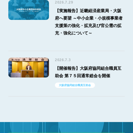
2026.7.29
【実施報告】近畿経済産業局・大阪
府へ要望 ～中小企業・小規模事業者
支援策の強化・拡充及び官公需の拡
充・強化について～
2026.7.3
【開催報告】大阪府協同組合職員互
助会 第７５回通常総会を開催
大阪府協同組合職員互助会