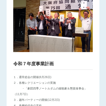
令和７年度事業計画
１．通常総会の開催(6月26日)
２．各種レクリエーションの実施
・「劇団四季ノートルダムの鐘観劇＆懇親食事会」
（11月7日）
３．越年パーティーの開催(12月2日)
４．各種給付金の支給