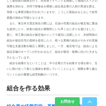
して新技術の開発を行う、街全体でイベントを開催して地域の人々との
連携を深める、共同で研修会を開催し組合員企業の人材の育成を図る、
等様々な事業活動が行われていますが、こうした取組みをとおして経営
基盤の強化が可能となります。
また、東日本大震災発生の際には、石油小売業の組合が被災地に重油
を提供したり、給食の組合が避難所にいち早くおにぎりを届けました。
更に、管工事の組合が被災地のインフラ復旧に活躍したり、木材関係の
組合が仮設住宅の資材を提供したり、様々な業種の組合がそれぞれ実施
可能な支援活動を幅広く展開しました。一方、被災地では、組合による
仮設店舗のオープンが行われるなど、組合が復旧・復興に向けた大きな
力となっています。
組合を組織するということは、中小企業が力を結集する場を創り、互
いに助け合って新たな価値を創造していくことにより、困難を乗り越え
ていくための重要な経営戦略の一つです。
組合を作る効果
お問合せ