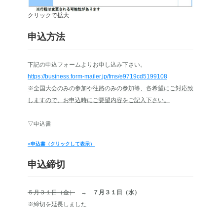
クリックで拡大
申込方法
下記の申込フォームよりお申し込み下さい。
https://business.form-mailer.jp/fms/e9719cd5199108
※全国大会のみの参加や往路のみの参加等、各希望にご対応致
しますので、お申込時にご要望内容をご記入下さい。
▽申込書
○
申込書（クリックして表示）
申込締切
５月３１日（金）
→
７月３１日（水）
※締切を延長しました