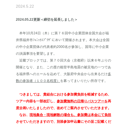
2024.5.22
2024.05.22更新＜締切を延長しました＞
本年10月24日（木）に第７６回中小企業団体全国大会が福
井県福井市ﾌｪﾆｯｸｽﾌﾟﾗｻﾞにおいて開催されます。本大会は全国
の中小企業団体の代表者約2000名が参加し、国等に中小企業
の決議事項を要望します。
近畿ブロックでは、第７０回大会（京都府）以来６年ぶりの
開催となり、また、この度の能登半島地震の被災地の一つであ
る福井県へのエールを込めて、大阪府中央会から出来るだけ
多
数の参加者（１００名程度）
を募ってまいりたい所存です。
つきましては、貴組合における参加費負担を軽減するため、
ツアー内容を一部改訂し、
参加費無料の日帰りバスツアーを
再
度企画いたしましたので、改めてご案内させていただきます。
なお、
現地集合・現地解散の場合も、参加費は本会にて負担
させていただきますので、別添参加申込書にその旨ご記載くだ