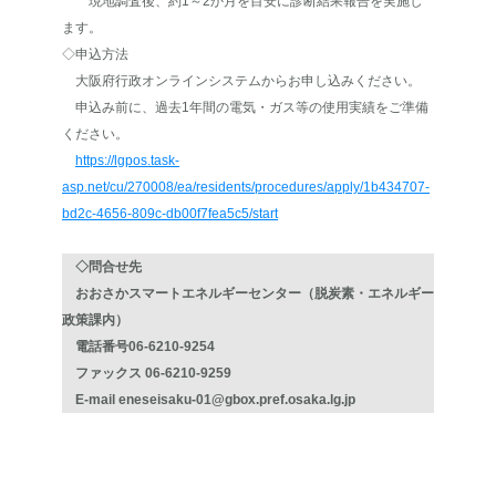
現地調査後、約1～2か月を目安に診断結果報告を実施し
ます。
◇申込方法
大阪府行政オンラインシステムからお申し込みください。
申込み前に、過去1年間の電気・ガス等の使用実績をご準備
ください。
https://lgpos.task-
asp.net/cu/270008/ea/residents/procedures/apply/1b434707-
bd2c-4656-809c-db00f7fea5c5/start
◇問合せ先
おおさかスマートエネルギーセンター（脱炭素・エネルギー
政策課内）
電話番号06-6210-9254
ファックス 06-6210-9259
E-mail eneseisaku-01@gbox.pref.osaka.lg.jp