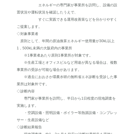
エネルギーの専門家が事業所を訪問し、設備の設
置状況や運転状況を確認したうえで、
すぐに実践できる運用改善策などを分かりやすく
ご提案します。
◇対象事業者
原則として、年間の原油換算エネルギー使用量が30kL以上
1，500kL未満の大阪府内の事業所
※1事業者あたり原則1事業所が対象です。
※生産工場とオフィスビルなど用途が異なる場合は、複数
事業所の受診が可能な場合があります。
※過去におおさか環農水研の無料省エネ診断を受診した事
業所は対象外です。
◇診断内容
専門家が事業所を訪問し、半日から1日程度の現地調査を
実施します。
・空調設備・照明設備・ボイラー等熱源設備・コンプレッ
サー・生産設備など
◇診断結果報告