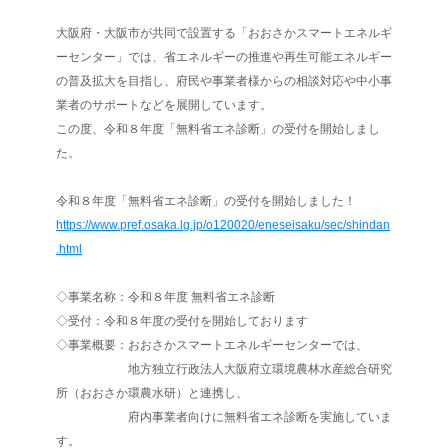
大阪府・大阪市が共同で設置する「おおさかスマートエネルギ
ーセンター」では、省エネルギーの推進や再生可能エネルギー
の普及拡大を目指し、府民や事業者様からの相談対応や中小事
業者のサポートなどを展開しています。
この度、令和８年度「無料省エネ診断」の受付を開始しまし
た。
令和８年度「無料省エネ診断」の受付を開始しました！
https://www.pref.osaka.lg.jp/o120020/eneseisaku/sec/shindan
.html
◇事業名称：令和８年度 無料省エネ診断
◇受付：令和８年度の受付を開始しております
◇事業概要：おおさかスマートエネルギーセンターでは、
地方独立行政法人大阪府立環境農林水産総合研究
所（おおさか環農水研）と連携し、
府内事業者向けに無料省エネ診断を実施していま
す。