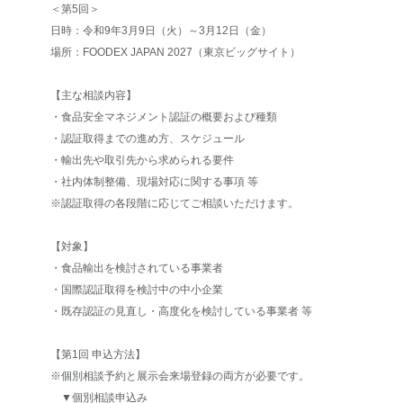
＜第5回＞
日時：令和9年3月9日（火）～3月12日（金）
場所：FOODEX JAPAN 2027（東京ビッグサイト）
【主な相談内容】
・食品安全マネジメント認証の概要および種類
・認証取得までの進め方、スケジュール
・輸出先や取引先から求められる要件
・社内体制整備、現場対応に関する事項 等
※認証取得の各段階に応じてご相談いただけます。
【対象】
・食品輸出を検討されている事業者
・国際認証取得を検討中の中小企業
・既存認証の見直し・高度化を検討している事業者 等
【第1回 申込方法】
※個別相談予約と展示会来場登録の両方が必要です。
▼個別相談申込み