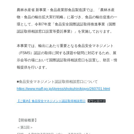
農林水産省 新事業・食品産業部食品製造課では、「農林水産
物・食品の輸出拡大実行戦略」に基づき、食品の輸出促進の一
環として、令和7年度「食品安全国際認証取得推進事業（国際
認証取得相談窓口設置等委託事業）」を実施しております。
本事業では、輸出にあたり重要となる食品安全マネジメント
（FSMS）認証の取得に関する課題や疑問に対応するため、展
示会等の場において国際認証取得相談窓口を設置し、助言・情
報提供を行います。
■食品安全マネジメント認証取得相談窓口について
https://www.maff.go.jp/j/press/shokuhin/kigyo/260701.html
【ご案内】食品安全マネジメント認証取得相談窓口
ダウンロード
【開催概要】
＜第1回＞