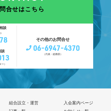
問合せはこちら
相談
ト
78
その他のお問合せ
06-6947-4370
相談
013
（代表・総務部）
ター）
組合設立・運営
入会案内ページ