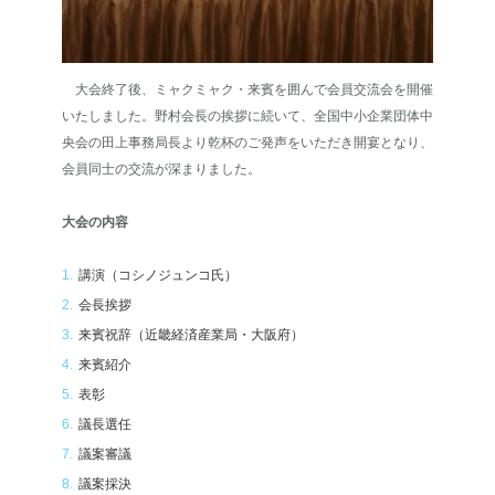
大会終了後、ミャクミャク・来賓を囲んで会員交流会を開催
いたしました。野村会長の挨拶に続いて、全国中小企業団体中
央会の田上事務局長より乾杯のご発声をいただき開宴となり、
会員同士の交流が深まりました。
大会の内容
講演（コシノジュンコ氏）
会長挨拶
来賓祝辞（近畿経済産業局・大阪府）
来賓紹介
表彰
議長選任
議案審議
議案採決