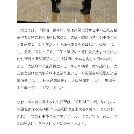
大会では、「原油、原材料、物価高騰に対する中小企業支援
策や実効性のある価格転嫁対策、大阪・関西万博への中小企業
等参画支援」等を重点とする総合委員会をはじめ、金融、税
制、労働、商業・流通、工業・環境の各専門委員会より提出さ
れた28件の要望事項並びに大阪府中央会を含む４団体共催に
よる「大阪府中小企業再生アピール」を満場一致で議決し、大
会宣言並びに大阪府中小企業再生アピール要望書を近畿経済産
業局長（代理： 鈴木産業部長）、大阪府知事（代理： 馬場商
工労働部長）に手交しました。
なお、本大会で議決された要望は、10月24日に福井県におい
て開催される第76回中小企業団体全国大会を経て、また採択
された「大阪府中小企業再生アピール」についても、後日、内
閣総理大臣、各省大臣などに送付されます。