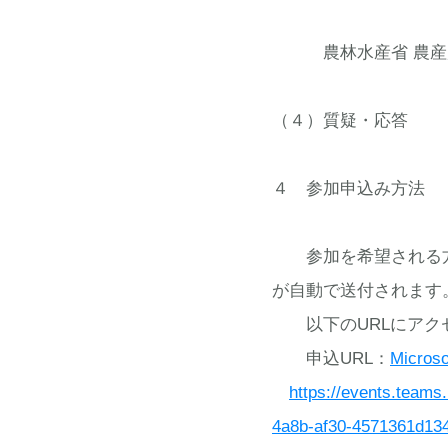
農林水産省 農産局
（４）質疑・応答
４ 参加申込み方法
参加を希望される方は
が自動で送付されます
以下のURLにアクセ
申込URL：
Microso
https://events.team
4a8b-af30-4571361d13