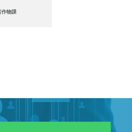
芸作物課
）