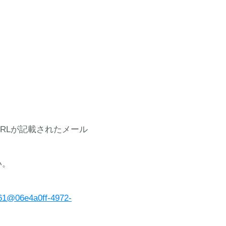
RLが記載されたメール
い。
661@06e4a0ff-4972-