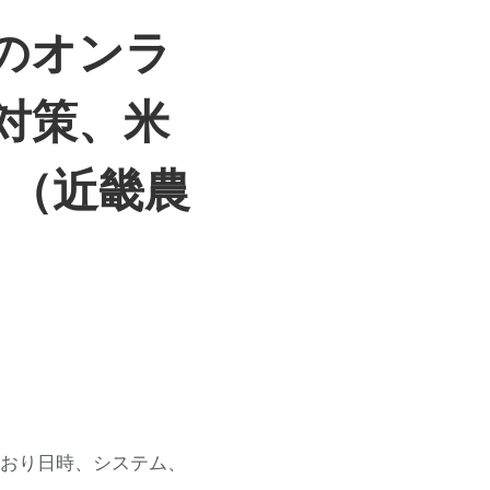
業のオンラ
対策、米
］（近畿農
おり日時、システム、