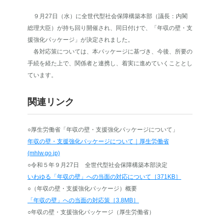
９月27日（水）に全世代型社会保障構築本部（議長：内閣
総理大臣）が持ち回り開催され、同日付けで、「年収の壁・支
援強化パッケージ」が決定されました。
各対応策については、本パッケージに基づき、今後、所要の
手続を経た上で、関係者と連携し、着実に進めていくこととし
ています。
関連リンク
○厚生労働省「年収の壁・支援強化パッケージについて」
年収の壁・支援強化パッケージについて｜厚生労働省
(mhlw.go.jp)
○令和５年９月27日 全世代型社会保障構築本部決定
いわゆる「年収の壁」への当面の対応について［371KB］
○（年収の壁・支援強化パッケージ）概要
「年収の壁」への当面の対応策［3.8MB］
○年収の壁・支援強化パッケージ（厚生労働省）