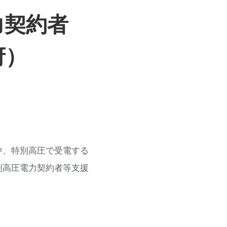
力契約者
府）
中、特別高圧で受電する
別高圧電力契約者等支援