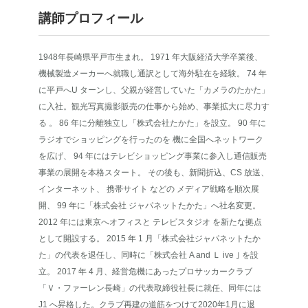
講師プロフィール
1948年長崎県平戸市生まれ。 1971 年大阪経済大学卒業後、
機械製造メーカーへ就職し通訳として海外駐在を経験。 74 年
に平戸へU ターンし、父親が経営していた「カメラのたかた」
に入社。観光写真撮影販売の仕事から始め、事業拡大に尽力す
る 。 86 年に分離独立し「株式会社たかた」を設立。 90 年に
ラジオでショッピングを行ったのを 機に全国へネットワーク
を広げ、 94 年にはテレビショッピング事業に参入し通信販売
事業の展開を本格スタート。 その後も、新聞折込、CS 放送、
インターネット、 携帯サイト などの メディア戦略を順次展
開、 99 年に「株式会社 ジャパネットたかた」へ社名変更。
2012 年には東京へオフィスと テレビスタジオ を新たな拠点
として開設する。 2015 年 1 月「株式会社ジャパネットたか
た」の代表を退任し、同時に「株式会社 A and Ｌ ive ｣ を設
立。 2017 年 4 月、経営危機にあったプロサッカークラブ
「Ｖ・ファーレン長崎」の代表取締役社長に就任、同年には
J1 へ昇格した。クラブ再建の道筋をつけて2020年1月に退