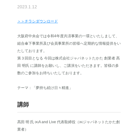
2023.1.12
＞＞チラシダウンロード
大阪府中央会では令和4年度共済事業の一環といたしまして、
組合傘下事業所及び会員事業所の皆様へ定期的な情報提供をい
たしております。
第３回目となる 今回は株式会社ジャパネットたかた 創業者 髙
田 明氏 に講師をお願いし、ご講演をいただきます。皆様の多
数のご参加をお待ちいたしております。
テーマ：「夢持ち続け日々精進」
講師
髙田 明 氏 ㈱A and Live 代表取締役（㈱ジャパネットたかた創
業者）