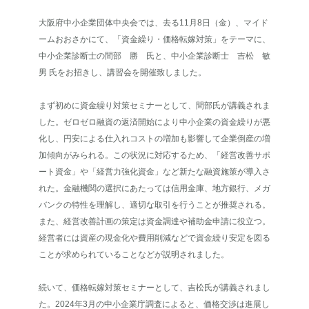
大阪府中小企業団体中央会では、去る11月8日（金）、マイド
ームおおさかにて、「資金繰り・価格転嫁対策」をテーマに、
中小企業診断士の間部 勝 氏と、中小企業診断士 吉松 敏
男 氏をお招きし、講習会を開催致しました。
まず初めに資金繰り対策セミナーとして、間部氏が講義されま
した。ゼロゼロ融資の返済開始により中小企業の資金繰りが悪
化し、円安による仕入れコストの増加も影響して企業倒産の増
加傾向がみられる。この状況に対応するため、「経営改善サポ
ート資金」や「経営力強化資金」など新たな融資施策が導入さ
れた。金融機関の選択にあたっては信用金庫、地方銀行、メガ
バンクの特性を理解し、適切な取引を行うことが推奨される。
また、経営改善計画の策定は資金調達や補助金申請に役立つ。
経営者には資産の現金化や費用削減などで資金繰り安定を図る
ことが求められていることなどが説明されました。
続いて、価格転嫁対策セミナーとして、吉松氏が講義されまし
た。2024年3月の中小企業庁調査によると、価格交渉は進展し